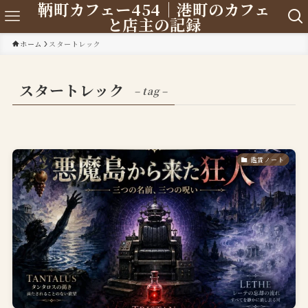
鞆町カフェー454｜港町のカフェ
と店主の記録
ホーム
スタートレック
スタートレック
– tag –
鑑賞ノート