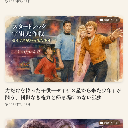
2026年3月19日
鑑賞ノート
力だけを持った子供――『セイサス星から来た少年』が
問う、制御なき権力と帰る場所のない孤独
2026年3月18日
鑑賞ノート