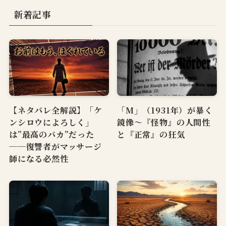
新着記事
【ネタバレ全解説】「ケ
「M」（1931年）が暴く
ンシロウによろしく」
鏡像〜『怪物』の人間性
は”最高のバカ”だった
と『正常』の狂気
──復讐者がマッサージ
師になる必然性