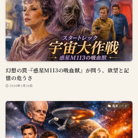
幻想の罠――『惑星M113の吸血獣』が問う、欲望と記
憶の危うさ
2026年3月16日
鑑賞ノート