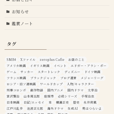
お知らせ
鑑賞ノート
タグ
SMB4
Xファイル
zeroplus Cafie
お店のこと
アメリカ映画
イギリス映画
イベント
エドガー・アラン・ポー
ゲーム
サッカー
スタートレック
ディズニー
ドイツ映画
フランス映画
ブラックジャック
ブログ運営
メジャーリーグ
ロシア・旧ソ連映画
ワールドカップ
人物/キャラクター
刑事コロンボ
創作物語
国内アニメ
国内ドラマ
太宰治
宮沢賢治
山本周五郎
座頭市
必殺シリーズ
手塚治虫
日本映画
日記/エッセイ
本
横溝正史
歴史
永井荷風
江戸川乱歩
池波正太郎
海外ドラマ
生成AI
男はつらいよ