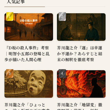
人気記事
『D坂の殺人事件』考察
芥川龍之介『運』は幸運
｜明智小五郎の登場と乱
か不運か？あらすじと結
歩が描いた人間心理
末の解釈を徹底考察
芥川龍之介「ひょっと
芥川龍之介「地獄変」徹