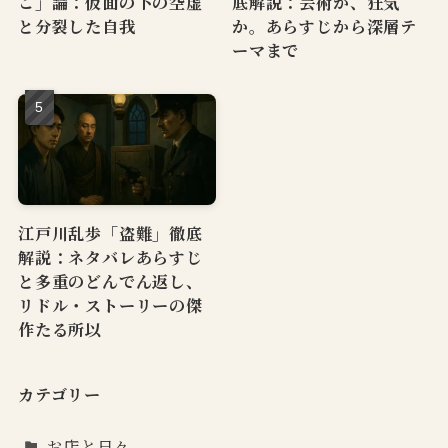
こ」論：仮面の下の空虚
底解説：芸術か、狂気
と分裂した自我
か。あらすじから深層テ
ーマまで
江戸川乱歩「盗難」徹底
解説：ネタバレあらすじ
と多重のどんでん返し、
リドル・ストーリーの傑
作たる所以
カテゴリー
お店と日々