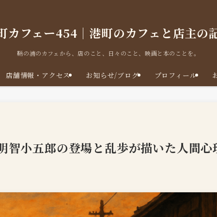
町カフェー454｜港町のカフェと店主の
鞆の浦のカフェから、店のこと、日々のこと、映画と本のことを。
店舗情報・アクセス
お知らせ/ブログ
プロフィール
明智小五郎の登場と乱歩が描いた人間心