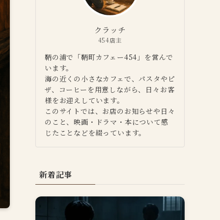
クラッチ
454店主
鞆の浦で「鞆町カフェー454」を営んで
います。
海の近くの小さなカフェで、パスタやピ
ザ、コーヒーを用意しながら、日々お客
様をお迎えしています。
このサイトでは、お店のお知らせや日々
のこと、映画・ドラマ・本について感
じたことなどを綴っています。
新着記事