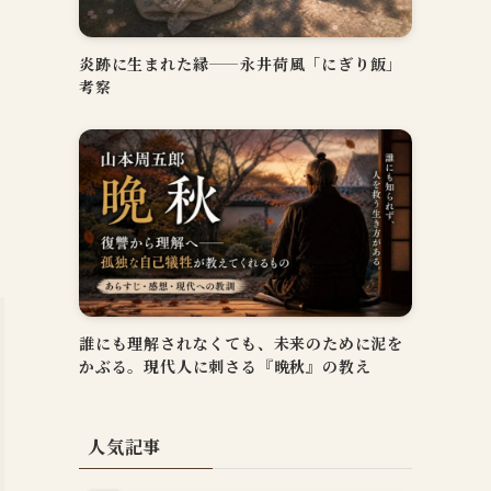
感
炎跡に生まれた縁——永井荷風「にぎり飯」
考察
い
る
誰にも理解されなくても、未来のために泥を
かぶる。現代人に刺さる『晩秋』の教え
人気記事