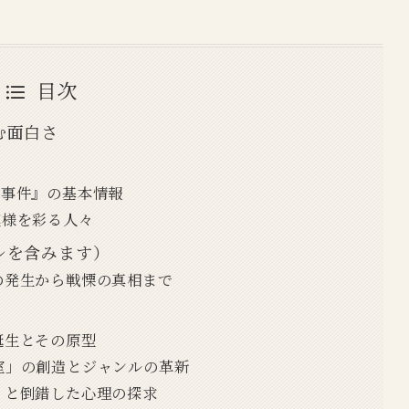
目次
む面白さ
殺人事件』の基本情報
間模様を彩る人々
レを含みます）
件の発生から戦慄の真相まで
の誕生とその原型
密室」の創造とジャンルの革新
ス」と倒錯した心理の探求