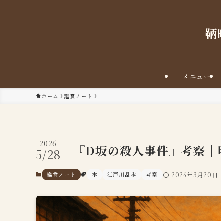
鞆
メニュー
ホーム
鑑賞ノート
2026
『D坂の殺人事件』考察｜
5/28
鑑賞ノート
本
江戸川乱歩
考察
2026年3月20日