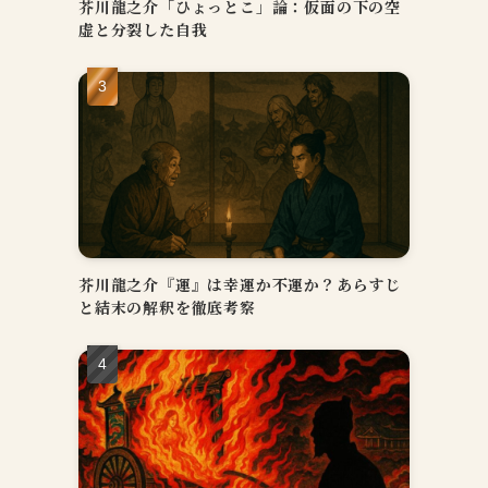
芥川龍之介「ひょっとこ」論：仮面の下の空
虚と分裂した自我
見
の
芥川龍之介『運』は幸運か不運か？あらすじ
と結末の解釈を徹底考察