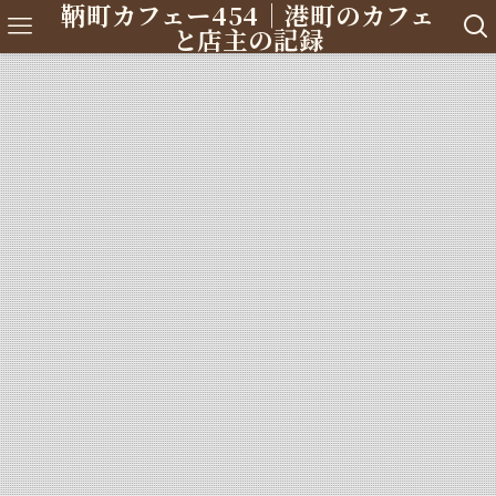
鞆町カフェー454｜港町のカフェ
と店主の記録