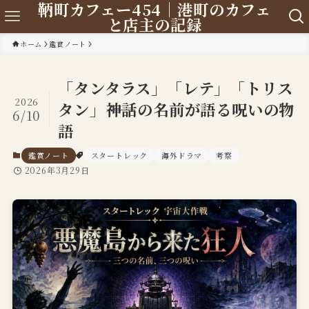
鞆町カフェー454｜港町のカフェ
と店主の記録
ホーム
鑑賞ノート
「タンタラス」「レテ」「トリス
2026
タン」――神話の名前が語る呪いの物
6/10
語
鑑賞ノート
スタートレック
海外ドラマ
考察
2026年3月29日