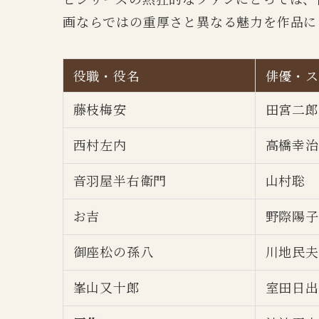
画ならではの重厚さと異なる魅力を作品に
役職・役名
俳優・ス
藤枝梅安
田宮二郎
西村左内
高橋幸治
音羽屋半右衛門
山村聡
お吉
野際陽子
御座松の孫八
川地民夫
峯山又十郎
室田日出