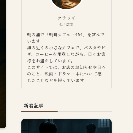
クラッチ
454店主
鞆の浦で「鞆町カフェー454」を営んで
います。
海の近くの小さなカフェで、パスタやピ
ザ、コーヒーを用意しながら、日々お客
様をお迎えしています。
このサイトでは、お店のお知らせや日々
のこと、映画・ドラマ・本について感
じたことなどを綴っています。
新着記事