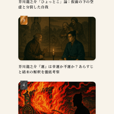
芥川龍之介「ひょっとこ」論：仮面の下の空
虚と分裂した自我
す
二
芥川龍之介『運』は幸運か不運か？あらすじ
と結末の解釈を徹底考察