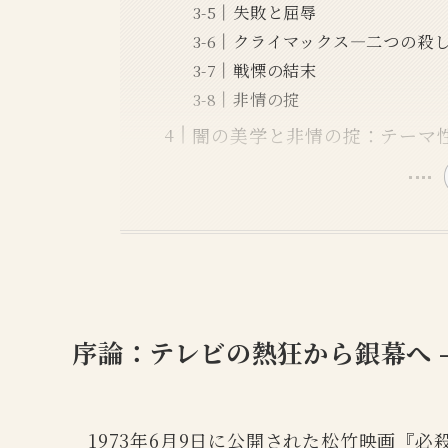
失敗と屈辱
クライマックス―二つの殺
戦慄の結末
非情の掟
闇の美学と非情の掟：テーマ
序論：テレビの熱狂から銀幕へ 
1973年6月9日に公開された松竹映画『