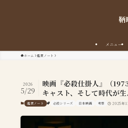
鞆
メニュー
ホーム
鑑賞ノート
映画『必殺仕掛人』（19
2026
5/29
キャスト、そして時代が生
鑑賞ノート
必殺シリーズ
日本映画
考察
2025年1