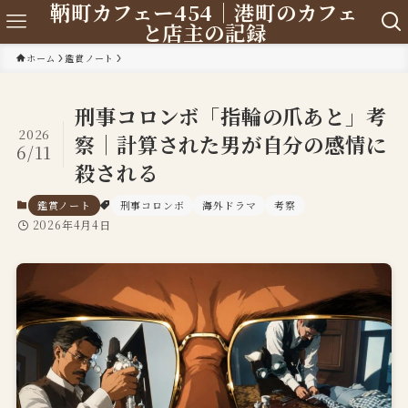
鞆町カフェー454｜港町のカフェ
と店主の記録
ホーム
鑑賞ノート
刑事コロンボ「指輪の爪あと」考
2026
察｜計算された男が自分の感情に
6/11
殺される
鑑賞ノート
刑事コロンボ
海外ドラマ
考察
2026年4月4日