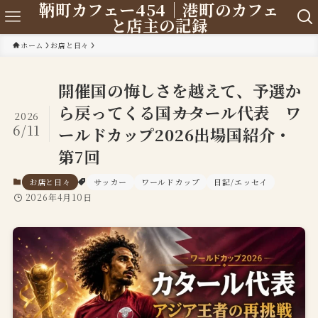
鞆町カフェー454｜港町のカフェ
と店主の記録
ホーム
お店と日々
開催国の悔しさを越えて、予選か
ら戻ってくる国――カタール代表 ワ
2026
6/11
ールドカップ2026出場国紹介・
第7回
お店と日々
サッカー
ワールドカップ
日記/エッセイ
2026年4月10日