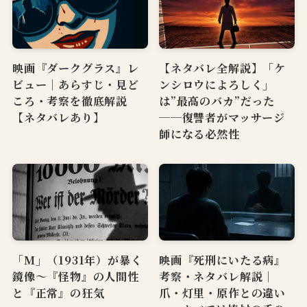
映画『ダークグラス』レ
【ネタバレ全解説】「ケ
ビュー｜あらすじ・見ど
ンシロウによろしく」
ころ・考察を徹底解説
は”最高のバカ”だった
【ネタバレあり】
──復讐者がマッサージ
師になる必然性
「M」（1931年）が暴く
映画『死刑にいたる病』
鏡像〜『怪物』の人間性
考察・ネタバレ解説｜
と『正常』の狂気
爪・灯里・原作との違い