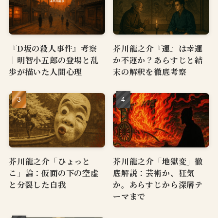
『D坂の殺人事件』考察
芥川龍之介『運』は幸運
｜明智小五郎の登場と乱
か不運か？あらすじと結
歩が描いた人間心理
末の解釈を徹底考察
芥川龍之介「ひょっと
芥川龍之介「地獄変」徹
こ」論：仮面の下の空虚
底解説：芸術か、狂気
と分裂した自我
か。あらすじから深層テ
ーマまで