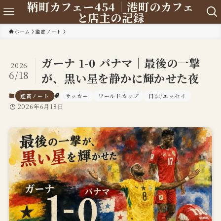
鞆町カフェー454｜港町のカフェ
と店主の記録
ホーム
鑑賞ノート
ガーナ 1-0 パナマ｜最後の一撃
2026
6/18
が、黒い星を静かに輝かせた夜
鑑賞ノート
サッカー
ワールドカップ
日記/エッセイ
2026年6月18日