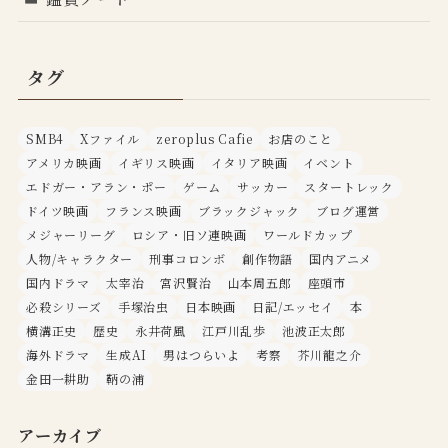
タグ
SMB4
Xファイル
zeroplus Cafie
お店のこと
アメリカ映画
イギリス映画
イタリア映画
イベント
エドガー・アラン・ポー
ゲーム
サッカー
スタートレック
ドイツ映画
フランス映画
ブラックジャック
ブログ運営
メジャーリーグ
ロシア・旧ソ連映画
ワールドカップ
人物/キャラクター
刑事コロンボ
創作物語
国内アニメ
国内ドラマ
太宰治
宮沢賢治
山本周五郎
座頭市
必殺シリーズ
手塚治虫
日本映画
日記/エッセイ
本
横溝正史
歴史
永井荷風
江戸川乱歩
池波正太郎
海外ドラマ
生成AI
男はつらいよ
考察
芥川龍之介
金田一耕助
鞆の浦
アーカイブ