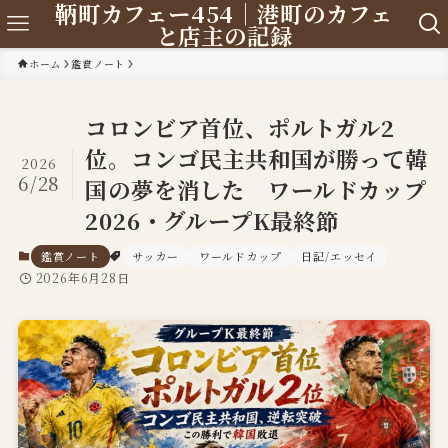
鞆町カフェー454｜港町のカフェ
と店主の記録
ホーム
鑑賞ノート
コロンビア首位、ポルトガル2
位。コンゴ民主共和国が勝って韓
2026
6/28
国の夢を消した ワールドカップ
2026・グループK最終節
鑑賞ノート
サッカー
ワールドカップ
日記/エッセイ
2026年6月28日