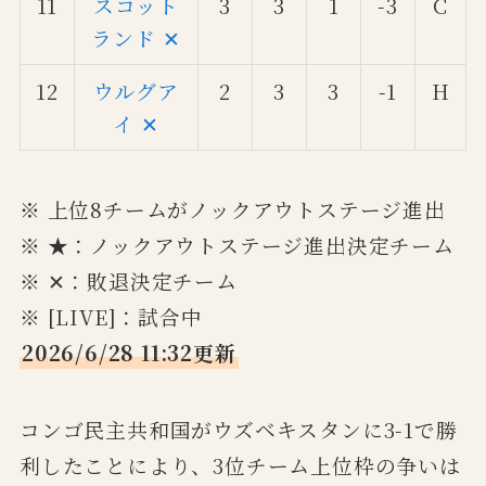
11
スコット
3
3
1
-3
C
ランド ✕
12
ウルグア
2
3
3
-1
H
イ ✕
※ 上位8チームがノックアウトステージ進出
※ ★：ノックアウトステージ進出決定チーム
※ ✕：敗退決定チーム
※ [LIVE]：試合中
2026/6/28 11:32更新
コンゴ民主共和国がウズベキスタンに3-1で勝
利したことにより、3位チーム上位枠の争いは