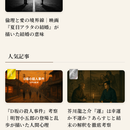
倫理と愛の境界線｜映画
『夏目アラタの結婚』が
描いた結婚の意味
人気記事
『D坂の殺人事件』考察
芥川龍之介『運』は幸運
｜明智小五郎の登場と乱
か不運か？あらすじと結
歩が描いた人間心理
末の解釈を徹底考察