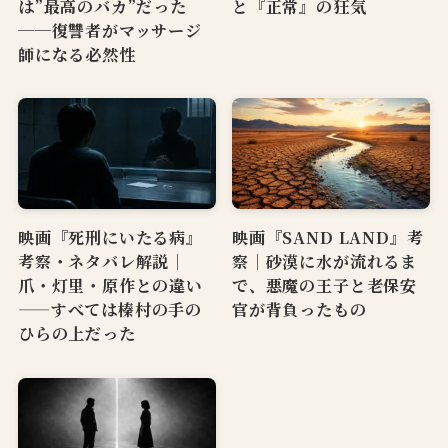
は”最高のバカ”だった
と『正常』の狂気
──復讐者がマッサージ
師になる必然性
映画『死刑にいたる病』
映画『SAND LAND』考
考察・ネタバレ解説｜
察｜砂漠に水が流れるま
爪・灯里・原作との違い
で、悪魔の王子と老保安
——すべては榛村の手の
官が背負ったもの
ひらの上だった