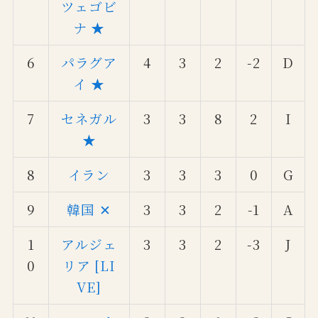
ツェゴビ
ナ ★
6
パラグア
4
3
2
-2
D
イ ★
7
セネガル
3
3
8
2
I
★
8
イラン
3
3
3
0
G
9
韓国 ✕
3
3
2
-1
A
1
アルジェ
3
3
2
-3
J
0
リア [LI
VE]