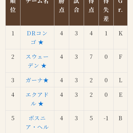
順
チーム名
勝
試
得
得
G
位
点
合
点
失
r.
差
1
DRコン
4
3
4
1
K
ゴ ★
2
スウェー
4
3
7
0
F
デン ★
3
ガーナ★
4
3
2
0
L
4
エクアド
4
3
2
0
E
ル ★
5
ボスニ
4
3
5
-1
B
ア・ヘル