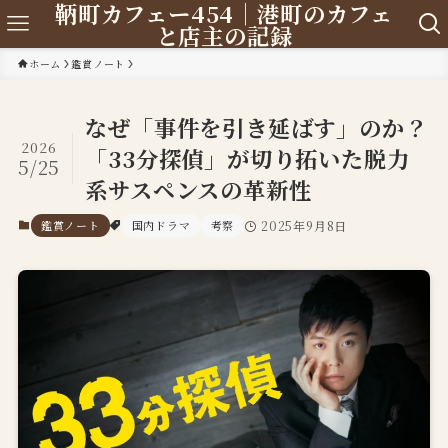
鞆町カフェー454｜港町のカフェ
と店主の記録
ホーム
鑑賞ノート
なぜ「事件を引き延ばす」のか？
2026
「33分探偵」が切り拓いた脱力
5/25
系サスペンスの革新性
鑑賞ノート
国内ドラマ
考察
2025年9月8日