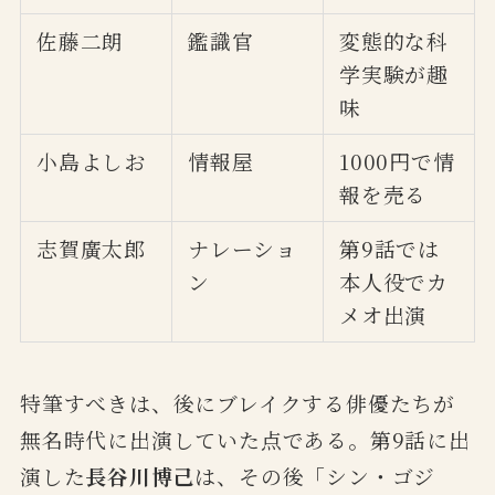
佐藤二朗
鑑識官
変態的な科
学実験が趣
味
小島よしお
情報屋
1000円で情
報を売る
志賀廣太郎
ナレーショ
第9話では
ン
本人役でカ
メオ出演
特筆すべきは、後にブレイクする俳優たちが
無名時代に出演していた点である。第9話に出
演した
長谷川博己
は、その後「シン・ゴジ