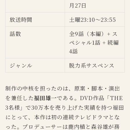
月27日
放送時間
土曜23:10〜23:55
話数
全9話（本編）+ ス
ペシャル1話 + 続編
4話
ジャンル
脱力系サスペンス
制作の中核を担ったのは、原案・脚本・演出
を兼任した
福田雄一
である。DVD作品「THE
3名様」で30万本を売り上げた実績を持つ福田
にとって、本作は初の連続テレビドラマとな
った。プロデューサーは鹿内植と森谷雄が務