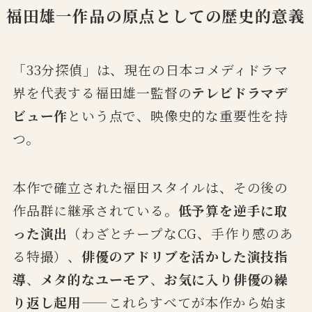
福田雄一作品の原点としての歴史的意義
「33分探偵」は、現在の日本コメディドラマ
界を代表する福田雄一監督の
テレビドラマデ
ビュー作
という点で、映像史的な重要性を持
つ。
本作で確立された福田スタイルは、その後の
作品群に継承されている。
低予算を逆手に取
った演出
（わざとチープなCG、手作り感のあ
る特撮）、
俳優のアドリブを活かした演技指
導
、
メタ的なユーモア
、
お気に入り俳優の繰
り返し起用
——これらすべてが本作から始ま