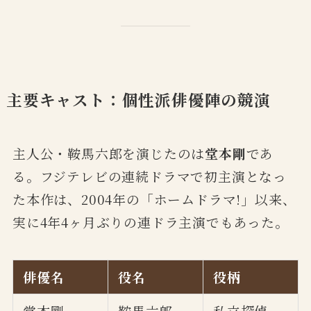
主要キャスト：個性派俳優陣の競演
主人公・鞍馬六郎を演じたのは
堂本剛
であ
る。フジテレビの連続ドラマで初主演となっ
た本作は、2004年の「ホームドラマ!」以来、
実に4年4ヶ月ぶりの連ドラ主演でもあった。
俳優名
役名
役柄
堂本剛
鞍馬六郎
私立探偵、