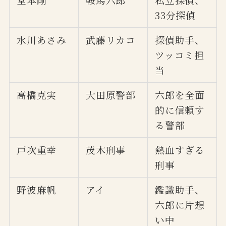
33分探偵
水川あさみ
武藤リカコ
探偵助手、
ツッコミ担
当
高橋克実
大田原警部
六郎を全面
的に信頼す
る警部
戸次重幸
茂木刑事
熱血すぎる
刑事
野波麻帆
アイ
鑑識助手、
六郎に片想
い中