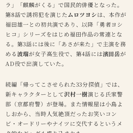
ラ」「麒麟がくる」で国民的俳優となった。
第8話で誘拐犯を演じた
ムロツヨシ
は、本作が
福田雄一との初共演であり、以降「勇者ヨシ
ヒコ」シリーズをはじめ福田作品の常連とな
る。第3話には後に「あさが来た」で主演を務
める
波瑠
が女子高生役で、第4話には
濱田岳
が
AD役で出演していた。
続編「帰ってこさせられた33分探偵」では、
新キャラクターとして
沢村一樹
演じる氏家警
部（京都府警）が登場。また情報屋は小島よ
しおから、当時人気絶頂だったお笑いコン
ビ・オードリーやナイツに交代するというメ