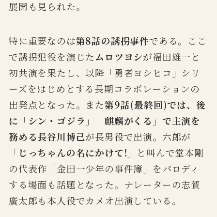
展開も見られた。
特に重要なのは
第8話の誘拐事件
である。ここ
で誘拐犯役を演じた
ムロツヨシ
が福田雄一と
初共演を果たし、以降「勇者ヨシヒコ」シリ
ーズをはじめとする長期コラボレーションの
出発点となった。また
第9話(最終回)では、後
に「シン・ゴジラ」「麒麟がくる」で主演を
務める長谷川博己
が長男役で出演。六郎が
「
じっちゃんの名にかけて!
」と叫んで堂本剛
の代表作「金田一少年の事件簿」をパロディ
する場面も話題となった。ナレーターの志賀
廣太郎も本人役でカメオ出演している。