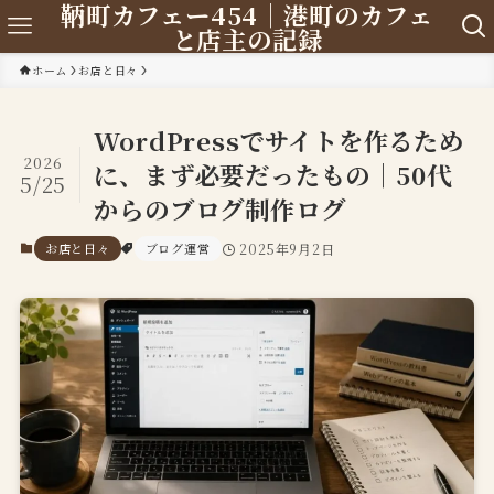
鞆町カフェー454｜港町のカフェ
と店主の記録
ホーム
お店と日々
WordPressでサイトを作るため
2026
に、まず必要だったもの｜50代
5/25
からのブログ制作ログ
お店と日々
ブログ運営
2025年9月2日