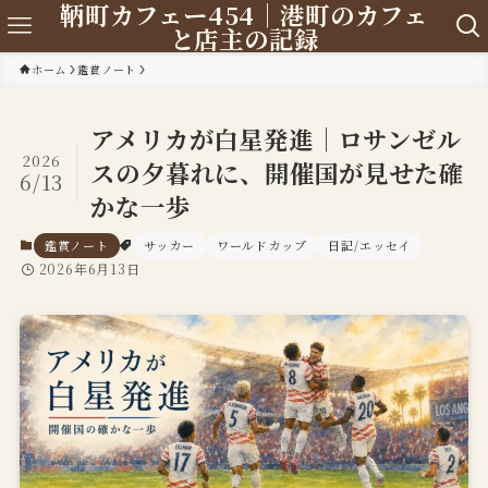
鞆町カフェー454｜港町のカフェ
と店主の記録
ホーム
鑑賞ノート
アメリカが白星発進｜ロサンゼル
2026
スの夕暮れに、開催国が見せた確
6/13
かな一歩
鑑賞ノート
サッカー
ワールドカップ
日記/エッセイ
2026年6月13日