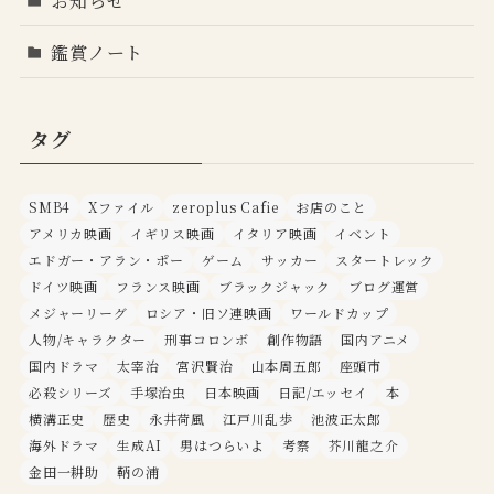
鑑賞ノート
タグ
SMB4
Xファイル
zeroplus Cafie
お店のこと
アメリカ映画
イギリス映画
イタリア映画
イベント
エドガー・アラン・ポー
ゲーム
サッカー
スタートレック
ドイツ映画
フランス映画
ブラックジャック
ブログ運営
メジャーリーグ
ロシア・旧ソ連映画
ワールドカップ
人物/キャラクター
刑事コロンボ
創作物語
国内アニメ
国内ドラマ
太宰治
宮沢賢治
山本周五郎
座頭市
必殺シリーズ
手塚治虫
日本映画
日記/エッセイ
本
横溝正史
歴史
永井荷風
江戸川乱歩
池波正太郎
海外ドラマ
生成AI
男はつらいよ
考察
芥川龍之介
金田一耕助
鞆の浦