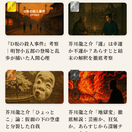
『D坂の殺人事件』考察
芥川龍之介『運』は幸運
｜明智小五郎の登場と乱
か不運か？あらすじと結
歩が描いた人間心理
末の解釈を徹底考察
芥川龍之介「ひょっと
芥川龍之介「地獄変」徹
こ」論：仮面の下の空虚
底解説：芸術か、狂気
と分裂した自我
か。あらすじから深層テ