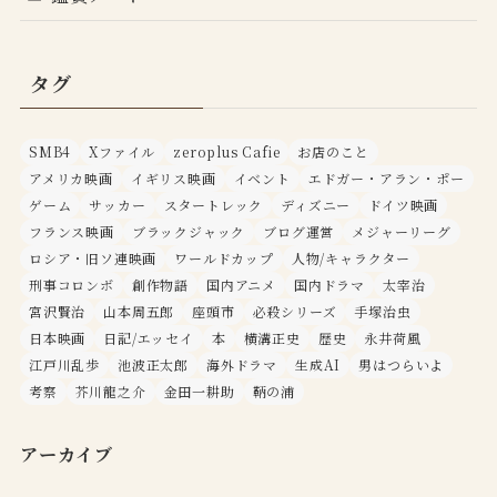
タグ
SMB4
Xファイル
zeroplus Cafie
お店のこと
アメリカ映画
イギリス映画
イベント
エドガー・アラン・ポー
ゲーム
サッカー
スタートレック
ディズニー
ドイツ映画
フランス映画
ブラックジャック
ブログ運営
メジャーリーグ
ロシア・旧ソ連映画
ワールドカップ
人物/キャラクター
刑事コロンボ
創作物語
国内アニメ
国内ドラマ
太宰治
宮沢賢治
山本周五郎
座頭市
必殺シリーズ
手塚治虫
日本映画
日記/エッセイ
本
横溝正史
歴史
永井荷風
江戸川乱歩
池波正太郎
海外ドラマ
生成AI
男はつらいよ
考察
芥川龍之介
金田一耕助
鞆の浦
アーカイブ