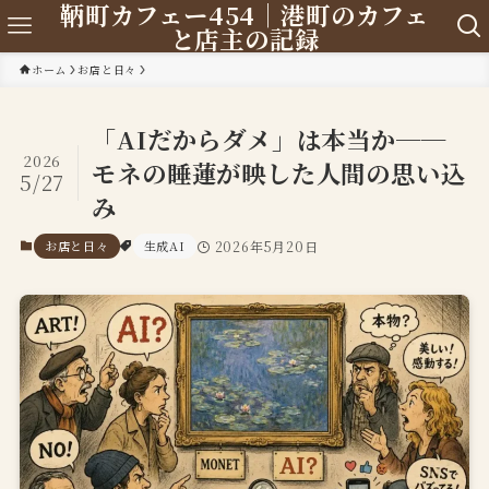
鞆町カフェー454｜港町のカフェ
と店主の記録
ホーム
お店と日々
「AIだからダメ」は本当か──
2026
モネの睡蓮が映した人間の思い込
5/27
み
お店と日々
生成AI
2026年5月20日