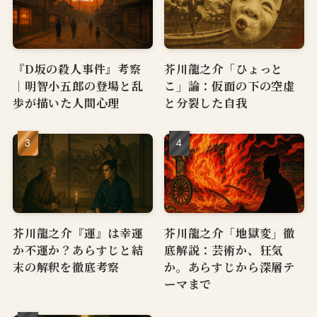
『D坂の殺人事件』考察
芥川龍之介「ひょっと
｜明智小五郎の登場と乱
こ」論：仮面の下の空虚
歩が描いた人間心理
と分裂した自我
芥川龍之介『運』は幸運
芥川龍之介「地獄変」徹
か不運か？あらすじと結
底解説：芸術か、狂気
末の解釈を徹底考察
か。あらすじから深層テ
ーマまで