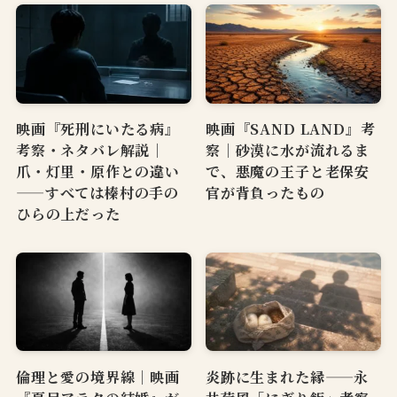
映画『死刑にいたる病』
映画『SAND LAND』考
考察・ネタバレ解説｜
察｜砂漠に水が流れるま
爪・灯里・原作との違い
で、悪魔の王子と老保安
——すべては榛村の手の
官が背負ったもの
ひらの上だった
倫理と愛の境界線｜映画
炎跡に生まれた縁——永