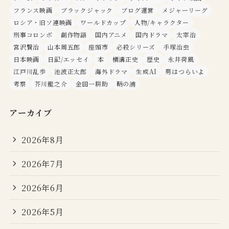
フランス映画
ブラックジャック
ブログ運営
メジャーリーグ
ロシア・旧ソ連映画
ワールドカップ
人物/キャラクター
刑事コロンボ
創作物語
国内アニメ
国内ドラマ
太宰治
宮沢賢治
山本周五郎
座頭市
必殺シリーズ
手塚治虫
日本映画
日記/エッセイ
本
横溝正史
歴史
永井荷風
江戸川乱歩
池波正太郎
海外ドラマ
生成AI
男はつらいよ
考察
芥川龍之介
金田一耕助
鞆の浦
アーカイブ
2026年8月
2026年7月
2026年6月
2026年5月