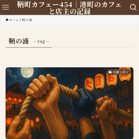
鞆町カフェー454｜港町のカフェ
と店主の記録
ホーム
鞆の浦
鞆の浦
– tag –
お店と日々